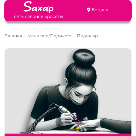
Бердск
сеть салонов красоты
Главная
-
Маникюр/Педикюр
-
Педикюр