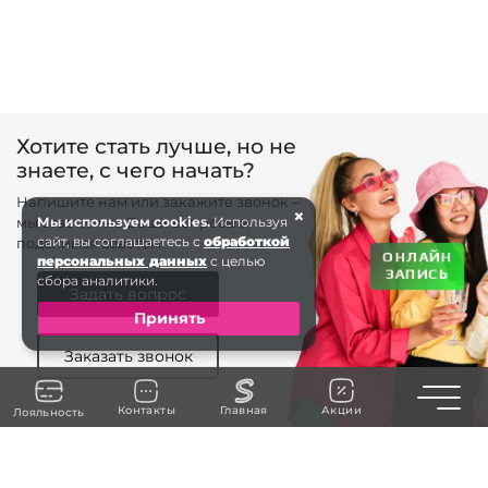
Хотите стать лучше, но не
знаете, с чего начать?
Напишите нам или закажите звонок –
×
мы ответим на Ваши вопросы и
Мы используем cookies.
Используя
сайт, вы соглашаетесь с
обработкой
поделимся советом.
ОНЛАЙН
персональных данных
с целью
ЗАПИСЬ
сбора аналитики.
Задать вопрос
Принять
Заказать звонок
Toggle n
Контакты
Главная
Акции
Лояльность