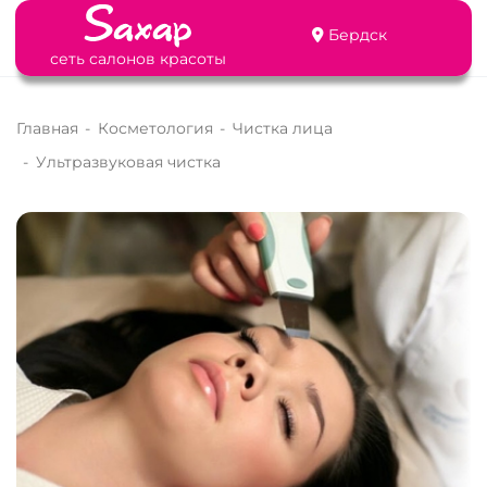
Бердск
сеть салонов красоты
Главная
-
Косметология
-
Чистка лица
-
Ультразвуковая чистка