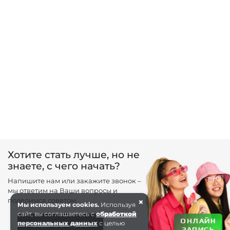
Хотите стать лучше, но не
знаете, с чего начать?
Напишите нам или закажите звонок –
мы ответим на Ваши вопросы и
поделимся советом.
×
Мы используем cookies.
Используя
сайт, вы соглашаетесь с
обработкой
ОНЛАЙН
персональных данных
с целью
Задать вопрос
ЗАПИСЬ