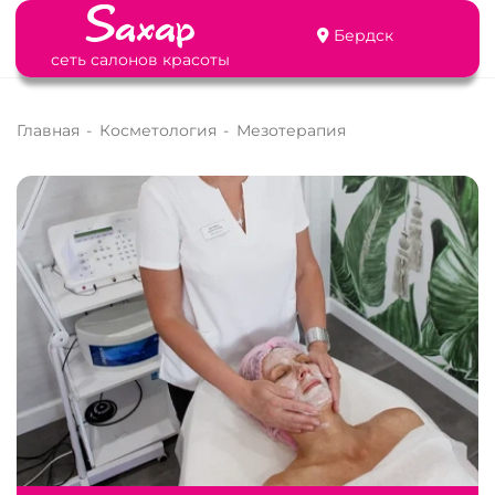
Бердск
сеть салонов красоты
Главная
-
Косметология
-
Мезотерапия