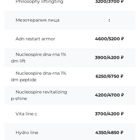
Philosophy liftingting
3200/3700 ₽
Мезотерапия лица
:
Adn restart armor
4600/5200 ₽
Nucleospire dna-rna 1%
3900/4200 ₽
dm lift
Nucleospire dna-rna 1%
6250/6750 ₽
dm peptide
Nucleospire revitalizing
4200/4700 ₽
p-shine
Vita line c
3700/4200 ₽
Hydro line
4350/4850 ₽