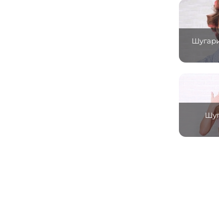
Шугари
Шуг