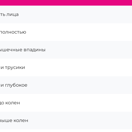
ть лица
полностью
ышечные впадины
и трусики
и глубокое
до колен
выше колен