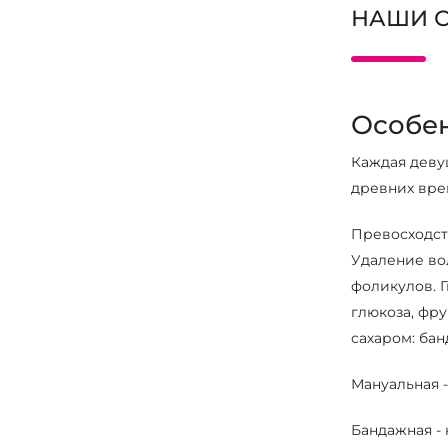
НАШИ 
Особе
Каждая деву
древних вре
Превосходств
Удаление во
фоликулов. 
глюкоза, фр
сахаром: бан
Мануальная -
Бандажная - 