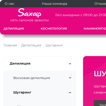
О нас
Наша команда
Отзыв
Без выходных с 09:00 до 21:0
сеть салонов красоты
ДЕПИЛЯЦИЯ
КОСМЕТОЛОГИЯ
МАНИКЮР/П
Главная
-
Депиляция
-
Шугаринг
Депиляция
ШУ
Восковая депиляция
Шугари
Шугаринг
сахарн
Зап