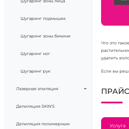
Шугаринг зоны лица
Шугаринг подмышек
Шугаринг зоны бикини
Что это тако
растительнос
Шугаринг ног
удалить воло
Шугаринг рук
Если вы реши
Лазерная эпиляция
ПРАЙС
Депиляция SKIN'S
Депиляция полимерным
Услуга