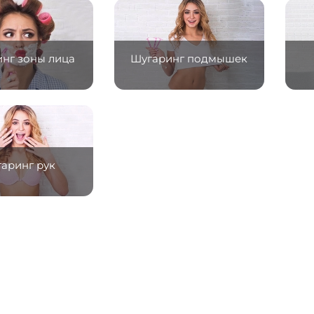
нг зоны лица
Шугаринг подмышек
аринг рук