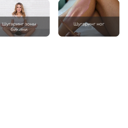
Шугаринг зоны
Шугаринг ног
бикини