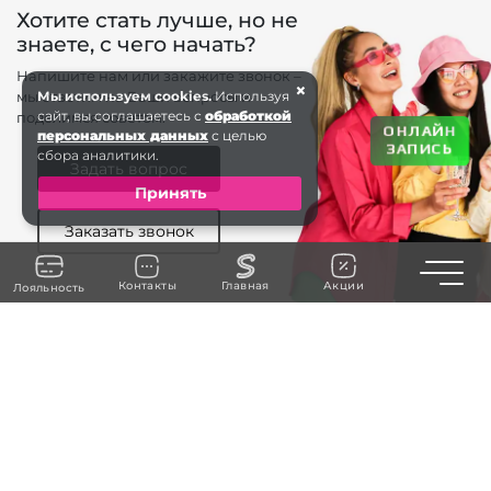
Хотите стать лучше, но не
знаете, с чего начать?
Напишите нам или закажите звонок –
×
мы ответим на Ваши вопросы и
Мы используем cookies.
Используя
сайт, вы соглашаетесь с
обработкой
поделимся советом.
ОНЛАЙН
персональных данных
с целью
ЗАПИСЬ
сбора аналитики.
Задать вопрос
Принять
Заказать звонок
Toggle n
Контакты
Главная
Акции
Лояльность
+7 (383) 263-...
ЗАКАЗАТЬ ЗВОНОК
г. Бердск
ул. Первомайская, 19