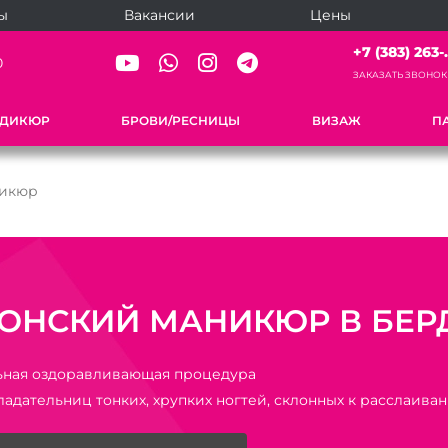
ы
Вакансии
Цены
+7 (383) 263-.
0
ЗАКАЗАТЬ ЗВОНОК
ЕДИКЮР
БРОВИ/РЕСНИЦЫ
ВИЗАЖ
П
никюр
ОНСКИЙ МАНИКЮР В БЕР
ьная оздоравливающая процедура
ладательниц тонких, хрупких ногтей, склонных к расслаива