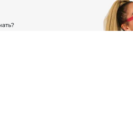
чать?
осы и поделимся советом.