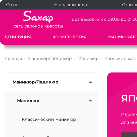
О нас
Наша команда
Отзыв
Без выходных с 09:00 до 21:0
сеть салонов красоты
ДЕПИЛЯЦИЯ
КОСМЕТОЛОГИЯ
МАНИКЮР/П
Главная
-
Маникюр/Педикюр
-
Маникюр
-
Японский ма
Маникюр/Педикюр
ЯП
Маникюр
Идеал
Классический маникюр
для об