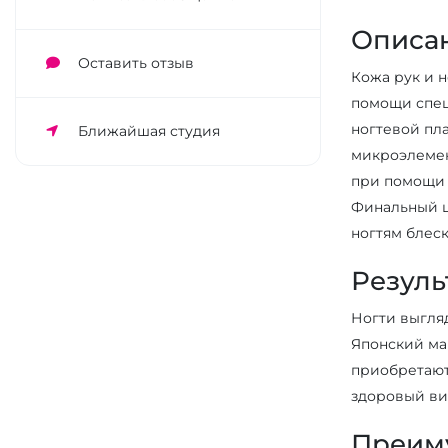
Описа
Оставить отзыв
Кожа рук и 
помощи спец
ногтевой пла
Ближайшая студия
микроэлемен
при помощи 
Финальный ш
ногтям блес
Резуль
Ногти выгля
Японский ма
приобретают
здоровый ви
Преим