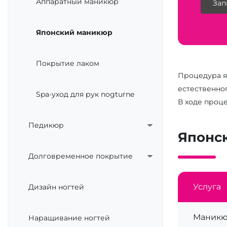
Аппаратный маникюр
Зап
Японский маникюр
Покрытие лаком
Процедура я
естественног
Spa-уход для рук nogturne
В ходе проц
Педикюр
Японс
Долговременное покрытие
Услуга
Дизайн ногтей
Маникю
Наращивание ногтей