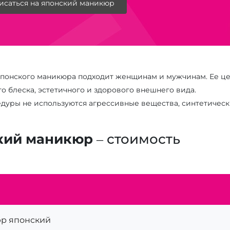
исаться на японский маникюр
понского маникюра подходит женщинам и мужчинам. Ее цел
о блеска, эстетичного и здорового внешнего вида.
едуры не используются агрессивные вещества, синтетичес
кий маникюр
– стоимость
р японский