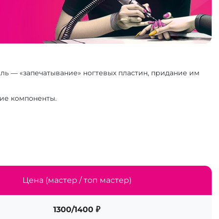
ь — «запечатывание» ногтевых пластин, придание им
кие компоненты.
Цена (мастер / топ мастер)
1300/1400 ₽