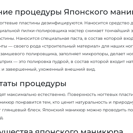
ние процедуры Японского ман
ногтевые пластины дезинфицируются. Наносится средство д
иальной пилки-полировщика мастер снимает тончайший з
стины. Наносится специальная паста, в состав которой вхо
ты — своего рода «строительный материал» для наших ног
замшевого полировщика, заполняет микропоры, делает но
трих — это полировка пудрой, в состав которой входит на
к и завершенный, ухоженный внешний вид.
таты процедуры
дят максимально естественно. Поверхность ногтевых пласт
никюр понравится тем, кто ценит натуральность и природн
 глянцевый блеск. Японский маникюр можно проводить пос
д.
ущества японского маникюра