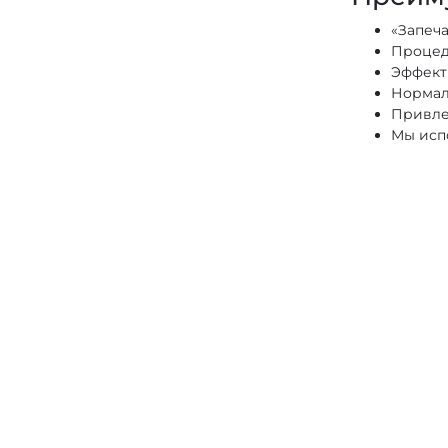
«Запеч
Процед
Эффект 
Нормал
Привле
Мы исп