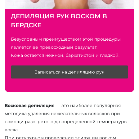
ДЕПИЛЯЦИЯ РУК ВОСКОМ В
БЕРДСКЕ
Безусловным преимуществом этой процедуры
является ее превосходный результат.
Кожа остается нежной, бархатистой и гладкой.
Записаться на депиляцию рук
Восковая депиляция
— это наиболее популярная
методика удаления нежелательных волосков при
помощи разогретого до определенной температуры
воска.
При регулярном проведении эпиляции воском