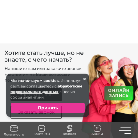
Хотите стать лучше, но не
знаете, с чего начать?
Напишите нам или закажите звонок –
мы ответим на Ваши вопросы и
×
поделимся советом.
Мы используем cookies.
Используя
сайт, вы соглашаетесь с
обработкой
ОНЛАЙН
персональных данных
с целью
Задать вопрос
ЗАПИСЬ
сбора аналитики.
Принять
Заказать звонок
Toggle n
Контакты
Главная
Акции
Лояльность