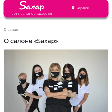
Бердск
сеть салонов красоты
Главная
О салоне «Saxap»